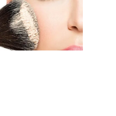
Dove siamo
Orari
MARTEDÌ MERCOLEDÌ VENERDÌ
09:00/19:00
ORARIO CONTINUATO
GIOVEDÌ
11:00/20:00
ORARIO CONTINUATO